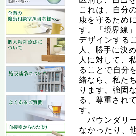
これは、自分
康を守るため
す。「境界線
デザインする
人、勝手に決
人に対して、
ることで自分
緒なら、私た
ります。強固
る、尊重され
す。
バウンダリー
なかったり、