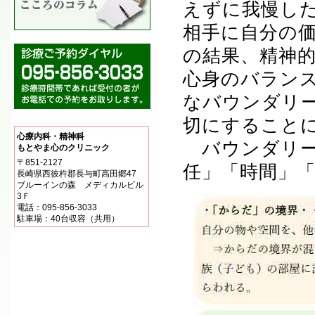
えずに我慢し
相手に自分の
の結果、精神
心身のバラン
なバウンダリ
切にすること
心療内科・精神科
バウンダリー
もとやま心のクリニック
〒851-2127
任」「時間」
長崎県西彼杵郡長与町高田郷47
ブルーインの森 メディカルビル
3Ｆ
電話：095-856-3033
駐車場：40台収容（共用）